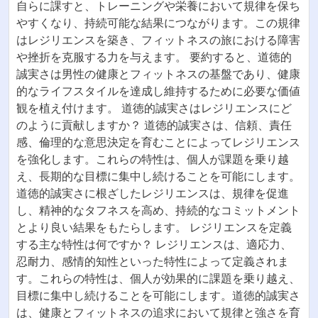
自らに課すと、トレーニングや栄養において規律を保ち
やすくなり、持続可能な結果につながります。この規律
はレジリエンスを築き、フィットネスの旅における障害
や挫折を克服する力を与えます。 要約すると、道徳的
誠実さは男性の健康とフィットネスの基盤であり、健康
的なライフスタイルを達成し維持するために必要な価値
観を植え付けます。 道徳的誠実さはレジリエンスにど
のように貢献しますか？ 道徳的誠実さは、信頼、責任
感、倫理的な意思決定を育むことによってレジリエンス
を強化します。これらの特性は、個人が課題を乗り越
え、長期的な目標に集中し続けることを可能にします。
道徳的誠実さに根ざしたレジリエンスは、規律を促進
し、精神的なタフネスを高め、持続的なコミットメント
とより良い結果をもたらします。 レジリエンスを定義
する主な特性は何ですか？ レジリエンスは、適応力、
忍耐力、感情的知性といった特性によって定義されま
す。これらの特性は、個人が効果的に課題を乗り越え、
目標に集中し続けることを可能にします。道徳的誠実さ
は、健康とフィットネスの追求において規律と強さを育