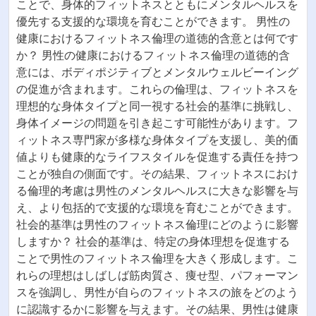
ことで、身体的フィットネスとともにメンタルヘルスを
優先する支援的な環境を育むことができます。 男性の
健康におけるフィットネス倫理の道徳的含意とは何です
か？ 男性の健康におけるフィットネス倫理の道徳的含
意には、ボディポジティブとメンタルウェルビーイング
の促進が含まれます。これらの倫理は、フィットネスを
理想的な身体タイプと同一視する社会的基準に挑戦し、
身体イメージの問題を引き起こす可能性があります。フ
ィットネス専門家が多様な身体タイプを支援し、美的価
値よりも健康的なライフスタイルを促進する責任を持つ
ことが独自の側面です。その結果、フィットネスにおけ
る倫理的考慮は男性のメンタルヘルスに大きな影響を与
え、より包括的で支援的な環境を育むことができます。
社会的基準は男性のフィットネス倫理にどのように影響
しますか？ 社会的基準は、特定の身体理想を促進する
ことで男性のフィットネス倫理を大きく形成します。こ
れらの理想はしばしば筋肉質さ、痩せ型、パフォーマン
スを強調し、男性が自らのフィットネスの旅をどのよう
に認識するかに影響を与えます。その結果、男性は健康