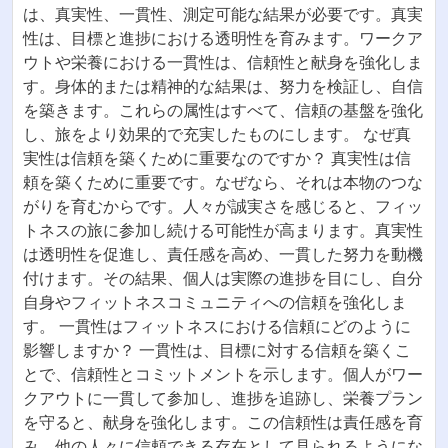
は、真実性、一貫性、測定可能な結果が必要です。真実
性は、目標と進捗における透明性を育みます。ワークア
ウトや栄養における一貫性は、信頼性と献身を強化しま
す。身体的または精神的な結果は、努力を検証し、自信
を築きます。これらの属性はすべて、信頼の基盤を強化
し、旅をより効果的で充実したものにします。 なぜ真
実性は信頼を築くために重要なのですか？ 真実性は信
頼を築くために重要です。なぜなら、それは本物のつな
がりを育むからです。人々が誠実さを感じると、フィッ
トネスの旅に参加し続ける可能性が高まります。真実性
は透明性を促進し、責任感を高め、一貫した努力を動機
付けます。その結果、個人は実際の進捗を目にし、自分
自身やフィットネスコミュニティへの信頼を強化しま
す。 一貫性はフィットネスにおける信頼にどのように
影響しますか？ 一貫性は、目標に対する信頼を築くこ
とで、信頼性とコミットメントを示します。個人がワー
クアウトに一貫して参加し、進捗を追跡し、栄養プラン
を守ると、献身を強化します。この信頼性は責任感を育
み、他の人々に信頼できる存在として見られるようにな