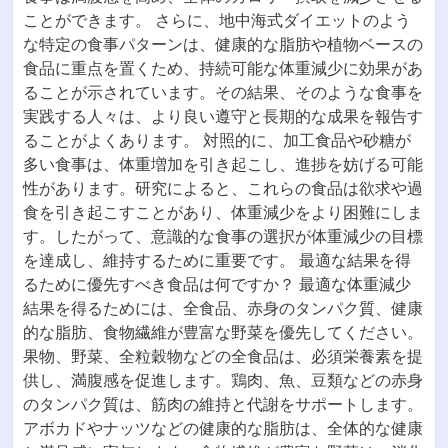
ことができます。 さらに、地中海式ダイエットのよう
な特定の食事パターンは、健康的な脂肪や植物ベースの
食品に重点を置くため、持続可能な体重減少に効果があ
ることが示されています。その結果、そのような食事を
実践する人々は、より良い遵守と長期的な成果を報告す
ることがよくあります。 対照的に、加工食品や砂糖が
多い食事は、体重増加を引き起こし、進捗を妨げる可能
性があります。研究によると、これらの食品は欲求や過
食を引き起こすことがあり、体重減少をより困難にしま
す。したがって、意識的な食事の選択が体重減少の目標
を達成し、維持するために重要です。 最適な結果を得
るために優先すべき食品は何ですか？ 最適な体重減少
結果を得るためには、全食品、赤身のタンパク質、健康
的な脂肪、食物繊維が豊富な野菜を優先してください。
果物、野菜、全粒穀物などの全食品は、必須栄養素を提
供し、満腹感を促進します。鶏肉、魚、豆類などの赤身
のタンパク質は、筋肉の維持と代謝をサポートします。
アボカドやナッツなどの健康的な脂肪は、全体的な健康