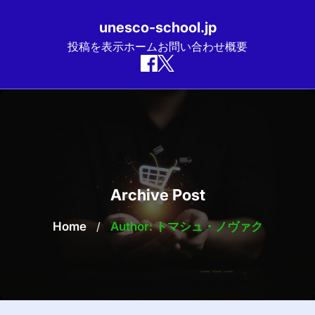
unesco-school.jp
投稿を表示
ホーム
お問い合わせ
概要
Skip
to
content
Archive Post
Home
/
Author: トマシュ・ノヴァク