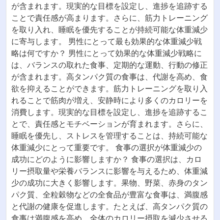
が含まれます。現実的な目標を設定し、進捗を追跡する
ことで責任感が高まります。さらに、筋力トレーニング
を取り入れ、睡眠を優先することが持続可能な体重減少
に寄与します。 男性にとって最も効果的な体重減少戦
略は何ですか？ 男性にとって効果的な体重減少戦略に
は、バランスの取れた食事、定期的な運動、行動の修正
が含まれます。高タンパク質の食事は、代謝を高め、食
欲を抑えることができます。筋力トレーニングを取り入
れることで筋肉が増え、安静時により多くのカロリーを
消費します。現実的な目標を設定し、進捗を追跡するこ
とで、責任感とモチベーションが育まれます。さらに、
睡眠を優先し、ストレスを管理することは、持続可能な
体重減少にとって重要です。 食事の選択が体重減少の
成功にどのように影響しますか？ 食事の選択は、カロ
リー摂取量や栄養バランスに影響を与えるため、体重減
少の成功に大きく影響します。果物、野菜、赤身のタン
パク質、全粒穀物などの全食品が豊富な食事は、満腹感
と代謝の健康を促進します。たとえば、高タンパク質の
食事は満腹感を高め、全体のカロリー摂取を減少させる