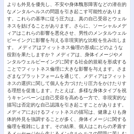
よりも外見を優先し、不安や身体醜形障害などの潜在的
なメンタルヘルスの問題を引き起こす可能性がありま
す。これらの基準に従う圧力は、真の自己受容とウェル
ネスを妨げることがあります。さらに、ソーシャルメデ
ィアはこれらの影響を悪化させ、男性のメンタルウェル
ビーイングに影響を与える非現実的な比較を生み出しま
す。 メディアはフィットネス倫理の形成にどのような
役割を果たしますか？ メディアは、身体イメージやメ
ンタルウェルビーイングに関する社会的規範を形成する
ことでフィットネス倫理に大きな影響を与えます。さま
ざまなプラットフォームを通じて、メディアはフィット
ネスの選択に関して個人を力づけたり圧力をかけたりす
る理想を促進します。たとえば、多様な身体タイプを祝
うキャンペーンは自己受容を高める一方で、非現実的な
描写は否定的な自己認識を引き起こすことがあります。
メディアにおけるフィットネスの描写は、健康よりも身
体的外見を強調することが多く、身体イメージに関する
倫理を複雑にします。その結果、個人はこれらの矛盾す
るメッセージから生じるメンタルヘルスの問題に苦しむ