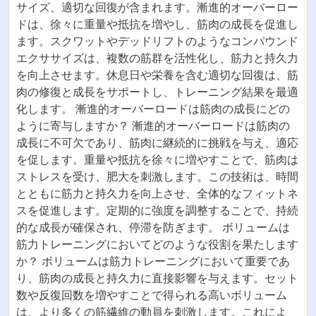
サイズ、適切な回復が含まれます。漸進的オーバーロー
ドは、徐々に重量や抵抗を増やし、筋肉の成長を促進し
ます。スクワットやデッドリフトのようなコンパウンド
エクササイズは、複数の筋群を活性化し、筋力と持久力
を向上させます。休息日や栄養を含む適切な回復は、筋
肉の修復と成長をサポートし、トレーニング結果を最適
化します。 漸進的オーバーロードは筋肉の成長にどの
ように寄与しますか？ 漸進的オーバーロードは筋肉の
成長に不可欠であり、筋肉に継続的に挑戦を与え、適応
を促します。重量や抵抗を徐々に増やすことで、筋肉は
ストレスを受け、肥大を刺激します。この技術は、時間
とともに筋力と持久力を向上させ、全体的なフィットネ
スを促進します。定期的に強度を調整することで、持続
的な成長が確保され、停滞を防ぎます。 ボリュームは
筋力トレーニングにおいてどのような役割を果たします
か？ ボリュームは筋力トレーニングにおいて重要であ
り、筋肉の成長と持久力に直接影響を与えます。セット
数や反復回数を増やすことで得られる高いボリューム
は、より多くの筋繊維の動員を刺激します。これによ