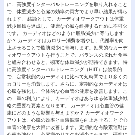
に、高強度インターバルトレーニングを取り入れること
で、体重減少と心臓の効率の両方でより早い結果が得ら
れます。 結論として、カーディオワークアウトは体重
減少目標を達成し、健康な心臓を維持するために不可欠
です。 カーディオはどのように脂肪減少に寄与します
か？ カーディオはカロリー消費を増やし、代謝率を向
上させることで脂肪減少に寄与します。効果的なカーデ
ィオワークアウトを行うことで、バランスの取れた食事
と組み合わせると、顕著な体重減少が期待できます。特
に高強度インターバルトレーニング（HIIT）は効果的
で、定常状態のカーディオに比べて短時間でより多くの
カロリーを消費します。さらに、定期的なカーディオは
心臓を強化し、全体的な心血管の健康を改善します。こ
の二重の利点により、カーディオはあらゆる体重減少戦
略の重要な要素となります。 カーディオは心血管の健
康にどのような影響を与えますか？ カーディオワーク
アウトは、心臓の効率と血液循環を向上させることで心
血管の健康を大幅に改善します。定期的な有酸素運動は
心筋を強化し、心臓病のリスクを減少させます。研究に