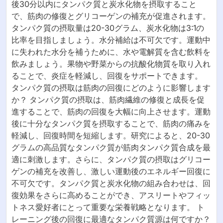
後30分以内にタンパク質と炭水化物を摂取すること
で、筋肉の修復とグリコーゲンの補充が促進されます。
タンパク質の摂取量は20-30グラム、炭水化物は3:1の
比率を目指しましょう。水分補給は不可欠です。運動中
に失われた水分を補うために、水や電解質を含む飲料を
飲みましょう。果物や野菜からの抗酸化物質を取り入れ
ることで、炎症を軽減し、回復をサポートできます。
タンパク質の摂取は筋肉の回復にどのように影響します
か？ タンパク質の摂取は、筋肉繊維の修復と成長を促
進することで、筋肉の回復を大幅に向上させます。運動
後に十分なタンパク質を摂取することで、筋肉の痛みを
軽減し、回復時間を短縮します。研究によると、20-30
グラムの高品質なタンパク質が筋肉タンパク質合成を最
適に刺激します。さらに、タンパク質の摂取はグリコー
ゲンの補充を改善し、激しい運動後のエネルギー回復に
不可欠です。タンパク質と炭水化物の組み合わせは、回
復効果をさらに高めることができ、アスリートやフィッ
トネス愛好者にとって重要な栄養戦略となります。 ト
レーニング後の回復に最適なタンパク質源は何ですか？