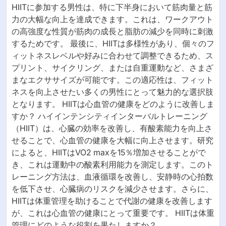
HIITに参加する男性は、特に下半身において筋肉量と筋
力の大幅な向上を達成できます。これは、ワークアウト
の高強度な性質が筋肉の成長と脂肪の減少を同時に刺激
するためです。 最後に、HIITは多様性があり、個々のフ
ィットネスレベルや好みに合わせて調整できるため、ス
プリント、サイクリング、または自重運動など、さまざ
まなエクササイズが可能です。この適応性は、フィット
ネスを向上させたい多くの男性にとって魅力的な選択肢
となります。 HIITは心血管の健康をどのように改善しま
すか？ ハイインテンシティインターバルトレーニング
（HIIT）は、心臓の効率を改善し、有酸素能力を向上さ
せることで、心血管の健康を大幅に向上させます。研究
によると、HIITはVO2 maxを15％増加させることがで
き、これは運動中の酸素利用能力を測定します。このト
レーニング方法は、血液循環を改善し、安静時の心拍数
を低下させ、心臓病のリスクを減少させます。さらに、
HIITは体重管理を助けることで代謝の健康を改善します
が、これは心血管の健康にとって重要です。 HIITは体重
管理にどのような役割を果たしますか？…