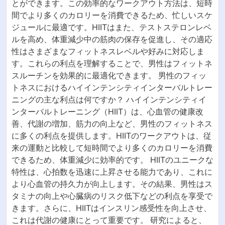
とができます。この効率的なワークアウト方法は、短時
間でより多くのカロリーを消費できるため、忙しいスケ
ジュールに最適です。HIITはまた、テストステロンレベ
ルを高め、体重減少中の筋肉の保存を促進し、その適応
性はさまざまなフィットネスレベルや好みに対応しま
す。これらの利点を理解することで、男性はフィットネ
スルーチンを効果的に最適化できます。 男性のフィッ
トネスにおけるハイインテンシティインターバルトレー
ニングの主な利点は何ですか？ ハイインテンシティイ
ンターバルトレーニング（HIIT）は、心血管の健康改
善、代謝の増加、筋力の向上など、男性のフィットネス
に多くの利点を提供します。HIITのワークアウトは、従
来の運動と比較して短時間でより多くのカロリーを消費
できるため、体重減少に効率的です。 HIITのユニークな
特性は、心拍数を迅速に上昇させる能力であり、これに
より心血管の持久力が向上します。その結果、男性はス
タミナの向上や心臓病のリスク低下などの利点を享受で
きます。さらに、HIITはインスリン感受性を向上させ、
これは代謝の健康にとって重要です。 研究によると、