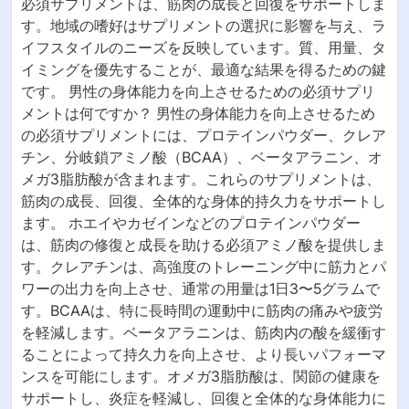
必須サプリメントは、筋肉の成長と回復をサポートしま
す。地域の嗜好はサプリメントの選択に影響を与え、ラ
イフスタイルのニーズを反映しています。質、用量、タ
イミングを優先することが、最適な結果を得るための鍵
です。 男性の身体能力を向上させるための必須サプリ
メントは何ですか？ 男性の身体能力を向上させるため
の必須サプリメントには、プロテインパウダー、クレア
チン、分岐鎖アミノ酸（BCAA）、ベータアラニン、オ
メガ3脂肪酸が含まれます。これらのサプリメントは、
筋肉の成長、回復、全体的な身体的持久力をサポートし
ます。 ホエイやカゼインなどのプロテインパウダー
は、筋肉の修復と成長を助ける必須アミノ酸を提供しま
す。クレアチンは、高強度のトレーニング中に筋力とパ
ワーの出力を向上させ、通常の用量は1日3〜5グラムで
す。BCAAは、特に長時間の運動中に筋肉の痛みや疲労
を軽減します。ベータアラニンは、筋肉内の酸を緩衝す
ることによって持久力を向上させ、より長いパフォーマ
ンスを可能にします。オメガ3脂肪酸は、関節の健康を
サポートし、炎症を軽減し、回復と全体的な身体能力に