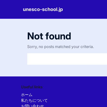
unesco-school.jp
Skip
to
Not found
content
Sorry, no posts matched your criteria.
Useful links
ホーム
私たちについて
お問い合わせ