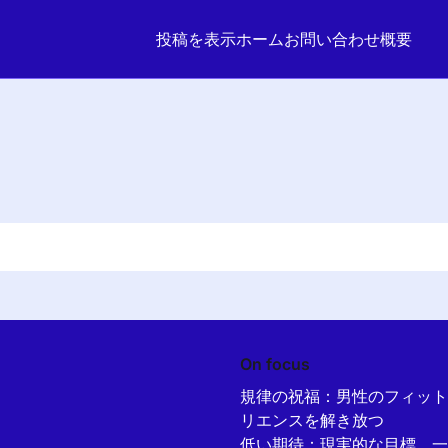
投稿を表示
ホーム
お問い合わせ
概要
On focus
規律の祝福：男性のフィット
リエンスを解き放つ
低い期待：現実的な目標、一