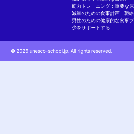
筋力トレーニング：重要な原
減量のための食事計画：戦略
男性のための健康的な食事プ
少をサポートする
© 2026 unesco-school.jp. All rights reserved.