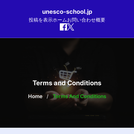
unesco-school.jp
投稿を表示
ホーム
お問い合わせ
概要
Skip
to
content
Terms and Conditions
Home
/
Terms And Conditions