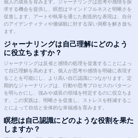
個人の成長を育みます。ジャーナリングは思考や感情を探
求する機会を提供し、瞑想はマインドフルネスと明晰さを
促進します。アートや執筆を通じた創造的な表現は、自分
のアイデンティティや価値観に対する深い洞察を解き放ち
ます。
ジャーナリングは自己理解にどのよう
に役立ちますか？
ジャーナリングは反省と感情の処理を促進することによっ
て自己理解を高めます。個人が思考や感情を明確に表現す
ることを可能にし、より高い自己認識につながります。定
期的なジャーナリングは、行動や思考プロセスのパターン
を明らかにし、強みや成長の領域を特定するのに役立ちま
す。この実践は、明晰さを促進し、ストレスを軽減するこ
とによって自信と全体的な幸福感を育みます。
瞑想は自己認識にどのような役割を果た
しますか？