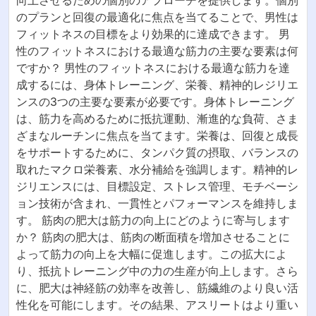
のプランと回復の最適化に焦点を当てることで、男性は
フィットネスの目標をより効果的に達成できます。 男
性のフィットネスにおける最適な筋力の主要な要素は何
ですか？ 男性のフィットネスにおける最適な筋力を達
成するには、身体トレーニング、栄養、精神的レジリエ
ンスの3つの主要な要素が必要です。身体トレーニング
は、筋力を高めるために抵抗運動、漸進的な負荷、さま
ざまなルーチンに焦点を当てます。栄養は、回復と成長
をサポートするために、タンパク質の摂取、バランスの
取れたマクロ栄養素、水分補給を強調します。精神的レ
ジリエンスには、目標設定、ストレス管理、モチベーシ
ョン技術が含まれ、一貫性とパフォーマンスを維持しま
す。 筋肉の肥大は筋力の向上にどのように寄与します
か？ 筋肉の肥大は、筋肉の断面積を増加させることに
よって筋力の向上を大幅に促進します。この拡大によ
り、抵抗トレーニング中の力の生産が向上します。さら
に、肥大は神経筋の効率を改善し、筋繊維のより良い活
性化を可能にします。その結果、アスリートはより重い