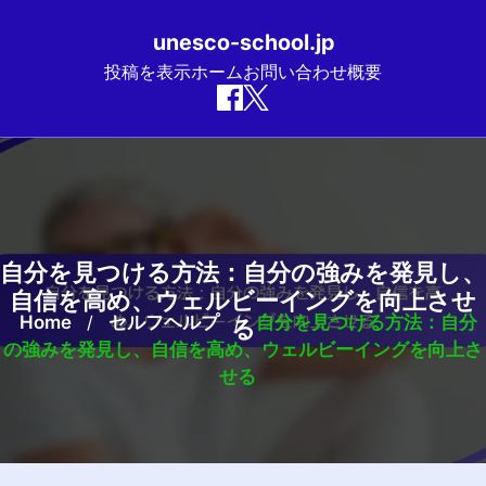
unesco-school.jp
投稿を表示
ホーム
お問い合わせ
概要
Skip
to
content
自分を見つける方法：自分の強みを発見し、
自信を高め、ウェルビーイングを向上させ
Home
/
セルフヘルプ
/
自分を見つける方法：自分
る
の強みを発見し、自信を高め、ウェルビーイングを向上さ
せる