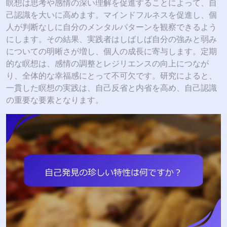
瞑想は思考や感情の深い理解を促進することによって、自
己認識を大いに高めます。マインドフルネスを促進し、個
人が判断なしに自分のメンタルパターンを観察できるよう
にします。その結果、実践者はしばしば自分の強みと弱み
についての明晰さが増し、個人の成長に寄与します。定期
的な瞑想は、感情の調整とレジリエンスの向上につなが
り、全体的な幸福感にとって不可欠です。研究によると、
一貫した瞑想の実践は、自己反省と内省を高め、自己認識
の重要な要素となります。