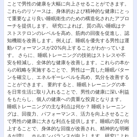
ことで男性の健康を大幅に向上させることができます。
これらのリソースは、身体的および精神的な健康にとっ
て重要なより良い睡眠衛生のための構造化されたアプロ
ーチを提供します。 研究によれば、質の高い睡眠はテ
ストステロンのレベルを高め、筋肉の回復を促進し、認
知機能を改善します。例えば、睡眠を優先する男性は運
動パフォーマンスが20%向上することがわかっていま
す。 さらに、睡眠トレーニングの技術はストレスや不
安を軽減し、全体的な健康を改善します。これらの本か
らの戦略を実施することで、男性は一貫した睡眠パター
ンを確立し、エネルギーレベルを高め、気分を改善する
ことができます。 要約すると、睡眠トレーニングの本
を日常生活に取り入れることで、男性の健康に深い利益
をもたらし、個人の健康への貴重な投資となります。
睡眠トレーニングの主な利点は何か？ 睡眠トレーニン
グは、回復力、パフォーマンス、活力を向上させること
で男性の健康に大きな利点を提供します。睡眠の質が向
上することで、身体的な回復が改善され、精神的な明晰
さが増し、ホルモンバランスが向上します。研究によれ