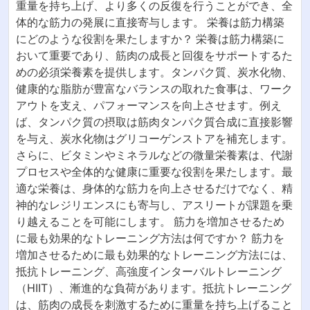
重量を持ち上げ、より多くの反復を行うことができ、全
体的な筋力の発展に直接寄与します。 栄養は筋力構築
にどのような役割を果たしますか？ 栄養は筋力構築に
おいて重要であり、筋肉の成長と回復をサポートするた
めの必須栄養素を提供します。タンパク質、炭水化物、
健康的な脂肪が豊富なバランスの取れた食事は、ワーク
アウトを支え、パフォーマンスを向上させます。例え
ば、タンパク質の摂取は筋肉タンパク質合成に直接影響
を与え、炭水化物はグリコーゲンストアを補充します。
さらに、ビタミンやミネラルなどの微量栄養素は、代謝
プロセスや全体的な健康に重要な役割を果たします。最
適な栄養は、身体的な筋力を向上させるだけでなく、精
神的なレジリエンスにも寄与し、アスリートが課題を乗
り越えることを可能にします。 筋力を増加させるため
に最も効果的なトレーニング方法は何ですか？ 筋力を
増加させるために最も効果的なトレーニング方法には、
抵抗トレーニング、高強度インターバルトレーニング
（HIIT）、漸進的な負荷があります。抵抗トレーニング
は、筋肉の成長を刺激するために重量を持ち上げること