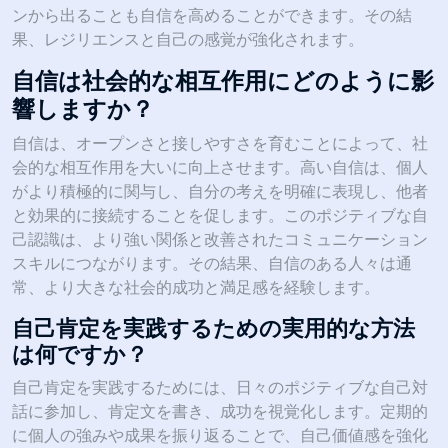
ンから出ることも自信を高めることができます。その結
果、レジリエンスと自己の感覚が強化されます。
自信は社会的な相互作用にどのように影
響しますか？
自信は、オープンさと接しやすさを育むことによって、社
会的な相互作用を大いに向上させます。高い自信は、個人
がより積極的に関与し、自分の考えを明確に表現し、他者
と効果的に接続することを促します。このポジティブな自
己認識は、より強い関係と改善されたコミュニケーション
スキルにつながります。その結果、自信のある人々は通
常、より大きな社会的成功と満足感を経験します。
自己肯定を実践するための実用的な方法
は何ですか？
自己肯定を実践するためには、日々のポジティブな自己対
話に参加し、肯定文を書き、成功を視覚化します。定期的
に個人の強みや成果を振り返ることで、自己価値感を強化