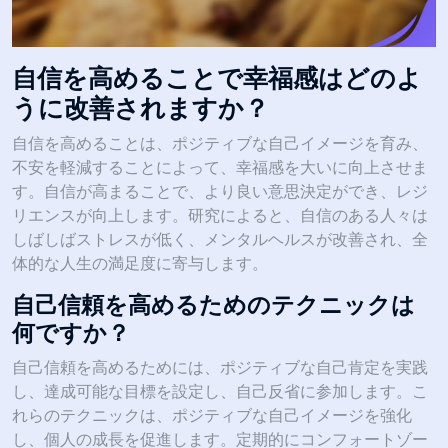
自信を高めることで幸福感はどのよ
うに改善されますか？
自信を高めることは、ポジティブな自己イメージを育み、
不安を軽減することによって、幸福感を大いに向上させま
す。自信が高まることで、より良い意思決定ができ、レジ
リエンスが向上します。研究によると、自信のある人々は
しばしばストレスが低く、メンタルヘルスが改善され、全
体的な人生の満足度に寄与します。
自己信頼を高めるためのテクニックは
何ですか？
自己信頼を高めるためには、ポジティブな自己肯定を実践
し、達成可能な目標を設定し、自己反省に参加します。こ
れらのテクニックは、ポジティブな自己イメージを強化
し、個人の成長を促進します。定期的にコンフォートゾー