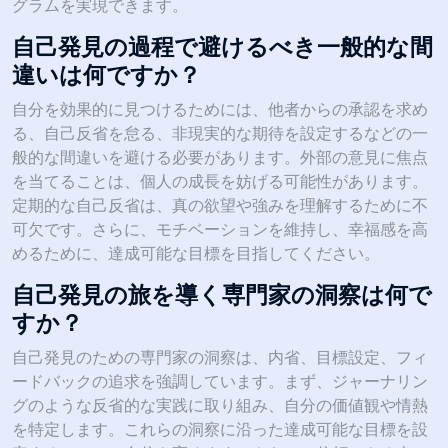
グラムを実現できます。
自己発見の過程で避けるべき一般的な間
違いは何ですか？
自分を効果的に見つけるためには、他者からの承認を求め
る、自己反省を怠る、非現実的な期待を設定するなどの一
般的な間違いを避ける必要があります。外部の意見に焦点
を当てることは、個人の成長を妨げる可能性があります。
定期的な自己反省は、真の欲望や強みを理解するために不
可欠です。さらに、モチベーションを維持し、幸福感を高
めるために、達成可能な目標を目指してください。
自己発見の旅を導く専門家の洞察は何で
すか？
自己発見のための専門家の洞察は、内省、目標設定、フィ
ードバックの追求を強調しています。まず、ジャーナリン
グのような反省的な実践に取り組み、自分の価値観や情熱
を特定します。これらの洞察に沿った達成可能な目標を設