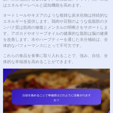
はエネルギーレベルと認知機能を高めます。
オートミールやキヌアのような複雑な炭水化物は持続的な
エネルギーを提供します。鶏肉や豆類のような低脂肪のタ
ンパク質は筋肉の修復とメンタルの明晰さをサポートしま
す。アボカドやオリーブオイルの健康的な脂肪は脳の健康
を改善します。水やハーブティーを通じた水分補給は、全
体的なパフォーマンスにとって不可欠です。
これらの食品を食事に取り入れることで、強み、自信、全
体的な幸福感を高めることができます。