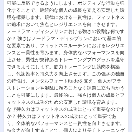
可能に反応できるようにします。ポジティブな行動を強
化することで、継続的な個人の成長を支える安定した環
境を構築します。規律における一貫性は、フィットネス
の追求において焦点とレジリエンスを向上させます。
ノードラマ・ディシプリンにおける強さの役割は何です
か？ 強さはノードラマ・ディシプリンにおいて基本的
な要素であり、フィットネスルーチンにおけるレジリエ
ンスと一貫性を育みます。身体的なパフォーマンスを向
上させ、男性が規律あるトレーニングプログラムを遵守
できるようにします。筋力トレーニングは筋肉を構築
し、代謝効率と持久力を向上させます。この強さの独自
の特性は、メンタルフォートitudeを支え、個人がフラ
ストレーションや混乱に頼ることなく課題に立ち向かう
ことを可能にします。最終的に、強さは個人の成長とフ
ィットネスの成功のための安定した環境を育みます。
なぜ持久力はフィットネスの成功にとって重要なのです
か？ 持久力はフィットネスの成功にとって重要であ
り、全体的なパフォーマンスと一貫性を向上させます。
持久力が向上することで、個人はより長くトレーニング